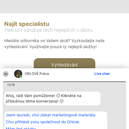
Najít specialistu
Plebiscit sdružuje těch nejlepších v oboru
Hledáte odborníka ve Vašem okolí? Vyzkoušejte naše
vyhledávání. Využívejte pouze ty nejlepší služby!
Vyhledávání
ORLOVÉ Práva
Live chat
13:29
Ahoj, rádi Vám pomůžeme! 🙂 Klikněte na
příslušnou téma konverzace! 🙂
Organizátor hlasování
Plebiscyt
Kontakt
Bright Side Solutions sp. z o.
Vítězové
Kontakt
Jsem laureát, chci získat marketingové materiály.
o. sp. k.
Seznam všech
ul. Ruska 22
laureátů
Chci přihlásit svou společnost do Orlové.
Wrocław 50-079
Zásady
Mám jiné otázky.
KRS 0000749100 | Regon
Pravidla