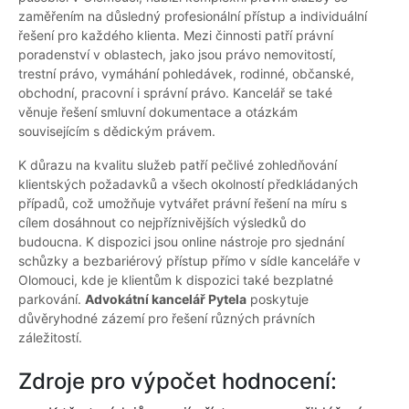
zaměřením na důsledný profesionální přístup a individuální
řešení pro každého klienta. Mezi činnosti patří právní
poradenství v oblastech, jako jsou právo nemovitostí,
trestní právo, vymáhání pohledávek, rodinné, občanské,
obchodní, pracovní i správní právo. Kancelář se také
věnuje řešení smluvní dokumentace a otázkám
souvisejícím s dědickým právem.
K důrazu na kvalitu služeb patří pečlivé zohledňování
klientských požadavků a všech okolností předkládaných
případů, což umožňuje vytvářet právní řešení na míru s
cílem dosáhnout co nejpříznivějších výsledků do
budoucna. K dispozici jsou online nástroje pro sjednání
schůzky a bezbariérový přístup přímo v sídle kanceláře v
Olomouci, kde je klientům k dispozici také bezplatné
parkování.
Advokátní kancelář Pytela
poskytuje
důvěryhodné zázemí pro řešení různých právních
záležitostí.
Zdroje pro výpočet hodnocení: