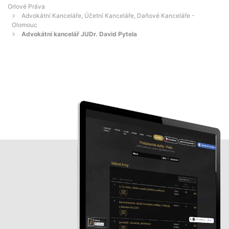
Orlové Práva
Advokátní Kanceláře, Účetní Kanceláře, Daňové Kanceláře -
Olomouc
Advokátní kancelář JUDr. David Pytela