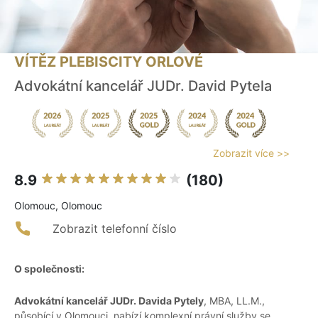
VÍTĚZ PLEBISCITY ORLOVÉ
Advokátní kancelář JUDr. David Pytela
Zobrazit více >>
8.9
(180)
Olomouc, Olomouc
Zobrazit telefonní číslo
O společnosti:
Advokátní kancelář JUDr. Davida Pytely
, MBA, LL.M.,
působící v Olomouci, nabízí komplexní právní služby se