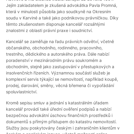
Jejím zakladatelem je zkušená advokátka Pavla Promná,
která v minulosti působila jako soudkyně na Okresním
soudu v Karviné a také jako podnikovou právničkou. Díky
těmto zkušenostem disponuje kancelář rozsáhlými
znalostmi z oblasti právní praxe i soudnictví.
Kancelář se zaměřuje na řadu právních odvětví, včetně
občanského, obchodního, rodinného, pracovního,
trestního, dědického a autorského práva. Dále nabízí
poradenství v mezinárodním právu soukromém a
obchodním, stejně jako zastupování v přestupkových a
insolvenčních řízeních. Významnou součástí služeb je
komplexní servis týkající se nemovitostí, například koupě,
prodej, darování, směny, věcná břemena či vypořádání
spoluvlastnictví.
Kromě sepisu smluv a jednání s katastrálním úřadem
kancelář provádí také úřední ověření podpisů a nabízí
bezpečnou advokátní úschovu finančních prostředků i
dokumentů s přímým přístupem do katastru nemovitostí.
Služby jsou poskytovány českým i zahraničním klientům v