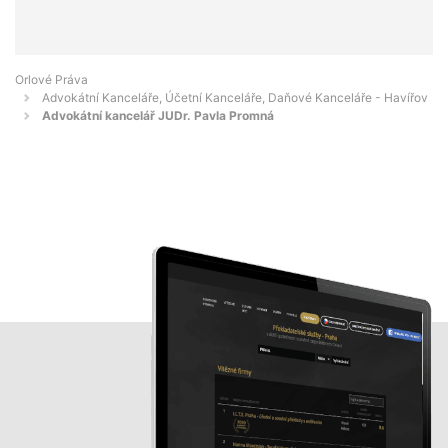
Orlové Práva
Advokátní Kanceláře, Účetní Kanceláře, Daňové Kanceláře - Havířov
Advokátní kancelář JUDr. Pavla Promná