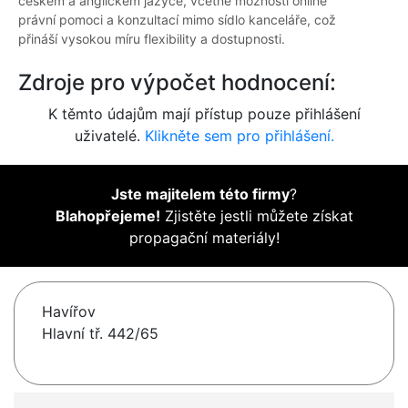
českém a anglickém jazyce, včetně možnosti online
právní pomoci a konzultací mimo sídlo kanceláře, což
přináší vysokou míru flexibility a dostupnosti.
Zdroje pro výpočet hodnocení:
K těmto údajům mají přístup pouze přihlášení
uživatelé.
Klikněte sem pro přihlášení.
Jste majitelem této firmy
?
Blahopřejeme!
Zjistěte jestli můžete získat
propagační materiály!
Havířov
Hlavní tř. 442/65