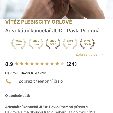
VÍTĚZ PLEBISCITY ORLOVÉ
Advokátní kancelář JUDr. Pavla Promná
Zobrazit více >>
8.9
(24)
Havířov, Hlavní tř. 442/65
Zobrazit telefonní číslo
O společnosti:
Advokátní kancelář JUDr. Pavla Promná
působí v
Havířově a má dlouhou tradici sahající až do roku 1991.