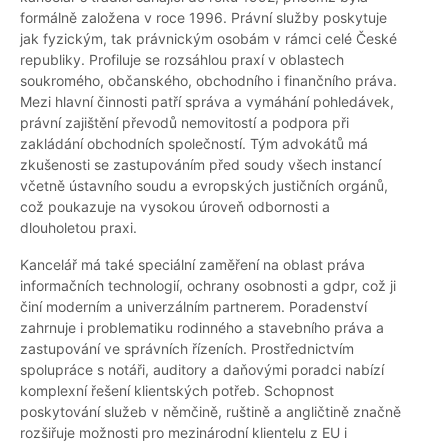
formálně založena v roce 1996. Právní služby poskytuje
jak fyzickým, tak právnickým osobám v rámci celé České
republiky. Profiluje se rozsáhlou praxí v oblastech
soukromého, občanského, obchodního i finančního práva.
Mezi hlavní činnosti patří správa a vymáhání pohledávek,
právní zajištění převodů nemovitostí a podpora při
zakládání obchodních společností. Tým advokátů má
zkušenosti se zastupováním před soudy všech instancí
včetně ústavního soudu a evropských justičních orgánů,
což poukazuje na vysokou úroveň odbornosti a
dlouholetou praxi.
Kancelář má také speciální zaměření na oblast práva
informačních technologií, ochrany osobnosti a gdpr, což ji
činí moderním a univerzálním partnerem. Poradenství
zahrnuje i problematiku rodinného a stavebního práva a
zastupování ve správních řízeních. Prostřednictvím
spolupráce s notáři, auditory a daňovými poradci nabízí
komplexní řešení klientských potřeb. Schopnost
poskytování služeb v němčině, ruštině a angličtině značně
rozšiřuje možnosti pro mezinárodní klientelu z EU i