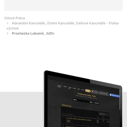
Orlové Práva
Advokátní Kanceláře, Účetní Kanceláře, Daňové Kanceláře - Praha-
východ
Procházka Lubomír, JUDr.