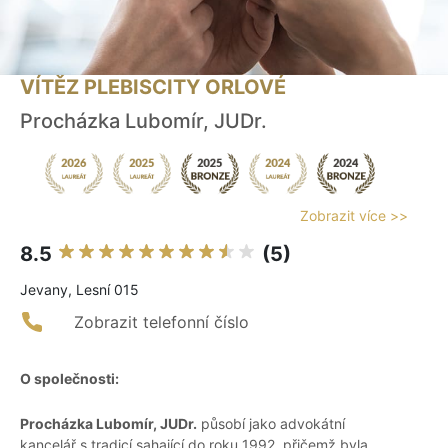
VÍTĚZ PLEBISCITY ORLOVÉ
Procházka Lubomír, JUDr.
Zobrazit více >>
8.5
(5)
Jevany, Lesní 015
Zobrazit telefonní číslo
O společnosti:
Procházka Lubomír, JUDr.
působí jako advokátní
kancelář s tradicí sahající do roku 1992, přičemž byla