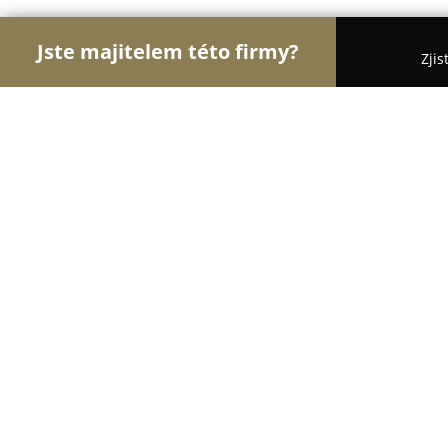
Jste majitelem této firmy?
Zjis
Orlové Práva
Advokátní Kanceláře, Účetní Kanc
Mgr. Lenka Korečková, advokát
8.6
(8)
Rychnov nad Kněžnou, Staré nám. 65
Zobrazit telefonní číslo