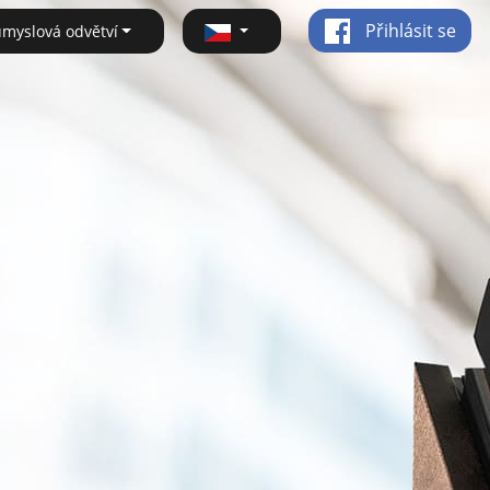
Přihlásit se
ůmyslová odvětví