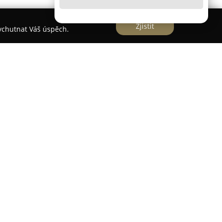
Zjistit
vychutnat Váš úspěch.
rečková, advokát
át
je právní kancelář, která se věnuje poskytování
ráva a zastřešuje široké spektrum právních
zejména v regionech Rychnov nad Kněžnou,
ad Orlicí, Pardubice a v dalších místech České
zahrnuje trestní, občanské, obchodní a správní
ndividuální přístup ke klientům a jejich
čnosti je poskytování kvalitní péče s cílem účinně
vazovat s nimi dlouhodobé a důvěryhodné vztahy.