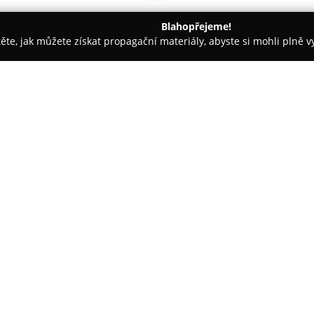
Blahopřejeme!
těte, jak můžete získat propagační materiály, abyste si mohli plně 
eláře, Daňové Kanceláře - Rychnov nad Kněžnou
Mgr. Lenka Ko
O společnosti:
Mgr. Lenka Korečková, advok
komplexních služeb v oblasti p
odvětví. Právní pomoc nabízí 
Hradec Králové, Náchod, Ústí n
republiky. Zaměření kanceláře 
právo, přičemž klade důraz na i
specifickým požadavkům.
Jednou z hlavních priorit spole
zastupovat zájmy klientů a na