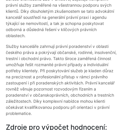
právní služby zaměřené na všestrannou podporu svých
klientů. Díky dlouholetým zkušenostem se tato advokátní
kancelář soustředí na generální právní praxi i agendu
týkající se nemovitostí, a tak je schopna poskytovat
odborná a důsledná řešení v klíčových právních
oblastech.
Služby kanceláře zahrnují právní poradenství v oblasti
českého práva a pokrývají občanské, rodinné, insolvenční,
trestní i obchodní právo. Takto široce zaměřená činnost
umožňuje řešit rozmanité právní případy a individuální
potřeby klientely. Při poskytování služeb je kladen důraz
na preciznost a profesionální přístup v rámci právního
zastoupení i při poradenských aktivitách. Právní kancelář
rovněž věnuje pozornost rozvodovým řízením a
poradenství v občanskoprávních, obchodních a trestních
záležitostech. Díky komplexní nabídce mohou klienti
očekávat kvalifikovanou podporu při orientaci v právní
problematice.
Zdroje pro výpočet hodnocení: