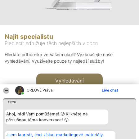
Najít specialistu
Plebiscit sdružuje těch nejlepších v oboru
Hledáte odborníka ve Vašem okolí? Vyzkoušejte naše
vyhledávání. Využívejte pouze ty nejlepší služby!
Vyhledávání
ORLOVÉ Práva
Live chat
13:26
Ahoj, rádi Vám pomůžeme! 🙂 Klikněte na
příslušnou téma konverzace! 🙂
Organizátor hlasování
Plebiscyt
Kontakt
Bright Side Solutions sp. z o.
Vítězové
Kontakt
Jsem laureát, chci získat marketingové materiály.
o. sp. k.
Seznam všech