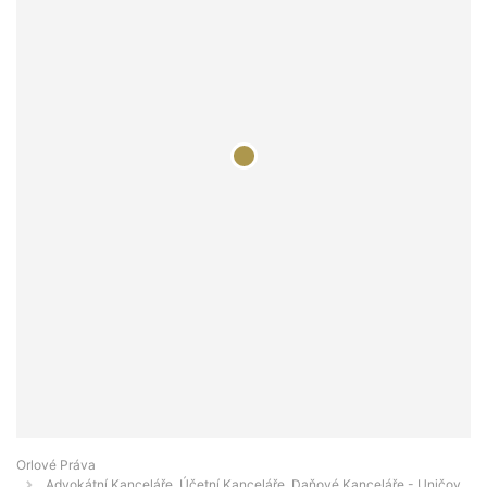
Orlové Práva
Advokátní Kanceláře, Účetní Kanceláře, Daňové Kanceláře - Uničov