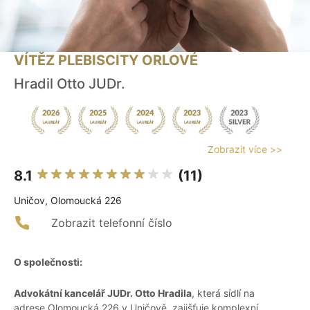
VÍTĚZ PLEBISCITY ORLOVÉ
Hradil Otto JUDr.
Zobrazit více >>
8.1
(11)
Uničov, Olomoucká 226
Zobrazit telefonní číslo
O společnosti:
Advokátní kancelář JUDr. Otto Hradila
, která sídlí na
adrese Olomoucká 226 v Uničově, zajišťuje komplexní