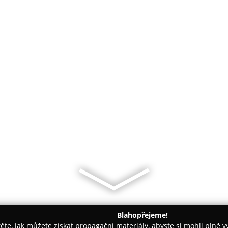
Blahopřejeme!
těte, jak můžete získat propagační materiály, abyste si mohli plně 