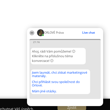
ORLOVÉ Práva
Live chat
21:16
Ahoj, rádi Vám pomůžeme! 🙂
Klikněte na příslušnou téma
konverzace! 🙂
Jsem laureát, chci získat marketingové
materiály.
Chci přihlásit svou společnost do
Orlové.
Mám jiné otázky.
Zjistit
vychutnat Váš úspěch.