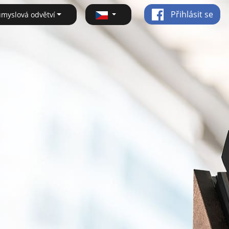
Přihlásit se
ůmyslová odvětví