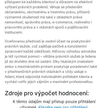
přístupem ke každému klientovi a důrazem na efektivní
vyřízení právních problémů. Věnuje se především
občanskému, obchodnímu a trestnímu právu, přičemž
významné zkušenosti má také v oblastech práva
nemovitostí, správního práva, e-commerce, rodinného i
pracovního práva a v otázkách sporů s pojišťovacími
institucemi.
Oceňovanou předností je osobní účast na poskytování
právních služeb, což zajišťuje pečlivé a konzistentní
zpracování každé záležitosti. Klíčovou výhodou advokáta
je též rychlost pomoci – většina právních služeb je řešena
již do druhého dne od zadání. Díky hlubokým znalostem
smluv s mezinárodním prvkem poskytuje poradenství také
v přeshraničních právních otázkách a vždy usiluje o
řešení, které odpovídá individuálním potřebám klienta a
vychází vstříc jejich zájmům s maximální profesionalitou.
Zdroje pro výpočet hodnocení:
K těmto údajům mají přístup pouze přihlášení
uživatelé.
Klikněte sem pro přihlášení.