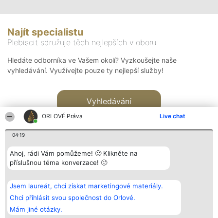
Najít specialistu
Plebiscit sdružuje těch nejlepších v oboru
Hledáte odborníka ve Vašem okolí? Vyzkoušejte naše
vyhledávání. Využívejte pouze ty nejlepší služby!
Vyhledávání
ORLOVÉ Práva
Live chat
04:19
Ahoj, rádi Vám pomůžeme! 🙂 Klikněte na
příslušnou téma konverzace! 🙂
Organizátor hlasování
Plebiscyt
Kontakt
Bright Side Solutions sp. z o.
Vítězové
Kontakt
Jsem laureát, chci získat marketingové materiály.
o. sp. k.
Seznam všech
ul. Ruska 22
laureátů
Chci přihlásit svou společnost do Orlové.
Wrocław 50-079
Zásady
Mám jiné otázky.
KRS 0000749100 | Regon
Pravidla
381313360 | NIP 8943132676
Zásady