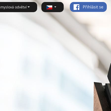
Přihlásit se
ůmyslová odvětví