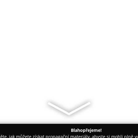
Blahopřejeme!
těte, jak můžete získat propagační materiály, abyste si mohli plně 