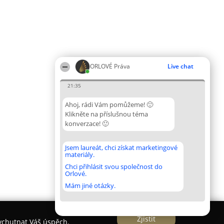
ORLOVÉ Práva
Live chat
21:35
Ahoj, rádi Vám pomůžeme! 🙂
Klikněte na příslušnou téma
konverzace! 🙂
Jsem laureát, chci získat marketingové
materiály.
Chci přihlásit svou společnost do
Orlové.
Mám jiné otázky.
Zjistit
vychutnat Váš úspěch.