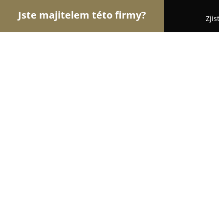
Jste majitelem této firmy?
Zjis
Orlové Práva
Advokátní Kanceláře, Účetní Kanc
Moravská advokátní kancelář
9.9
(494)
Olomouc, Za Poštou 2
Zobrazit telefonní číslo