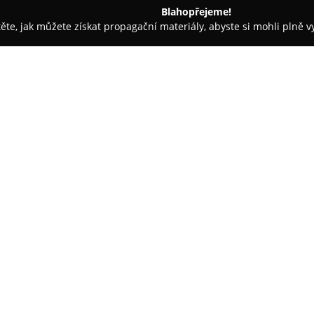
Blahopřejeme!
těte, jak můžete získat propagační materiály, abyste si mohli plně 
eláře, Daňové Kanceláře - Olomouc
Moravská advokátní kancel
O společnosti:
Moravská advokátní kancelář
poskytování komplexních právn
každému klientovi. Od zahájení
tato kancelář vytvořila reputac
Zobrazit více >>
různorodých právních záležitost
právníků bývá často zmiňováno 
Tým této advokátní kanceláře n
mimo jiné v pracovním, rodinn
spotřebitelském právu, a dále 
právníci poskytují zastoupení p