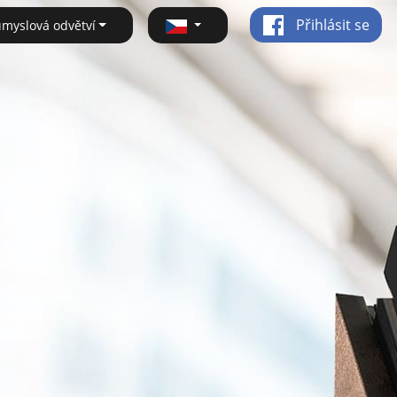
Přihlásit se
ůmyslová odvětví