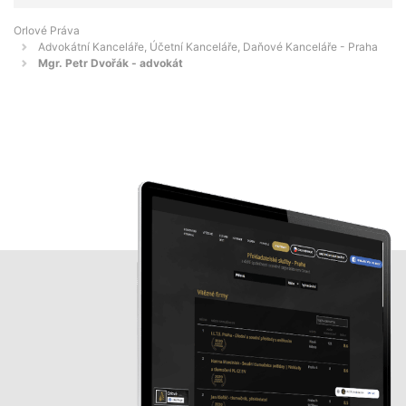
Orlové Práva
Advokátní Kanceláře, Účetní Kanceláře, Daňové Kanceláře - Praha
Mgr. Petr Dvořák - advokát