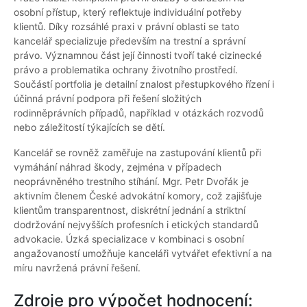
osobní přístup, který reflektuje individuální potřeby
klientů. Díky rozsáhlé praxi v právní oblasti se tato
kancelář specializuje především na trestní a správní
právo. Významnou část její činnosti tvoří také cizinecké
právo a problematika ochrany životního prostředí.
Součástí portfolia je detailní znalost přestupkového řízení i
účinná právní podpora při řešení složitých
rodinněprávních případů, například v otázkách rozvodů
nebo záležitostí týkajících se dětí.
Kancelář se rovněž zaměřuje na zastupování klientů při
vymáhání náhrad škody, zejména v případech
neoprávněného trestního stíhání. Mgr. Petr Dvořák je
aktivním členem České advokátní komory, což zajišťuje
klientům transparentnost, diskrétní jednání a striktní
dodržování nejvyšších profesních i etických standardů
advokacie. Úzká specializace v kombinaci s osobní
angažovaností umožňuje kanceláři vytvářet efektivní a na
míru navržená právní řešení.
Zdroje pro výpočet hodnocení: