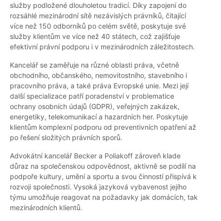
služby podložené dlouholetou tradicí. Díky zapojení do
rozsáhlé mezinárodní sítě nezávislých právníků, čítající
více než 150 odborníků po celém světě, poskytuje své
služby klientům ve více než 40 státech, což zajišťuje
efektivní právní podporu i v mezinárodních záležitostech.
Kancelář se zaměřuje na různé oblasti práva, včetně
obchodního, občanského, nemovitostního, stavebního i
pracovního práva, a také práva Evropské unie. Mezi její
další specializace patří poradenství v problematice
ochrany osobních údajů (GDPR), veřejných zakázek,
energetiky, telekomunikací a hazardních her. Poskytuje
klientům komplexní podporu od preventivních opatření až
po řešení složitých právních sporů.
Advokátní kancelář Becker a Poliakoff zároveň klade
důraz na společenskou odpovědnost, aktivně se podílí na
podpoře kultury, umění a sportu a svou činností přispívá k
rozvoji společnosti. Vysoká jazyková vybavenost jejího
týmu umožňuje reagovat na požadavky jak domácích, tak
mezinárodních klientů.