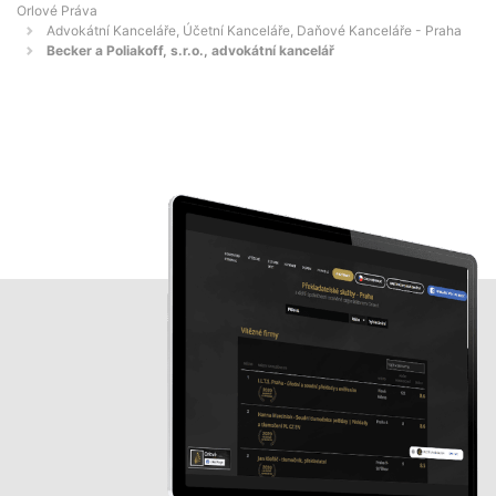
Orlové Práva
Advokátní Kanceláře, Účetní Kanceláře, Daňové Kanceláře - Praha
Becker a Poliakoff, s.r.o., advokátní kancelář