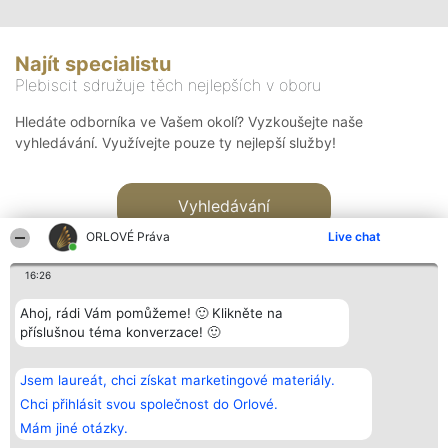
Najít specialistu
Plebiscit sdružuje těch nejlepších v oboru
Hledáte odborníka ve Vašem okolí? Vyzkoušejte naše
vyhledávání. Využívejte pouze ty nejlepší služby!
Vyhledávání
ORLOVÉ Práva
Live chat
16:26
Ahoj, rádi Vám pomůžeme! 🙂 Klikněte na
příslušnou téma konverzace! 🙂
Organizátor hlasování
Plebiscyt
Kontakt
Bright Side Solutions sp. z o.
Vítězové
Kontakt
Jsem laureát, chci získat marketingové materiály.
o. sp. k.
Seznam všech
ul. Ruska 22
laureátů
Chci přihlásit svou společnost do Orlové.
Wrocław 50-079
Zásady
Mám jiné otázky.
KRS 0000749100 | Regon
Pravidla
381313360 | NIP 8943132676
Zásady