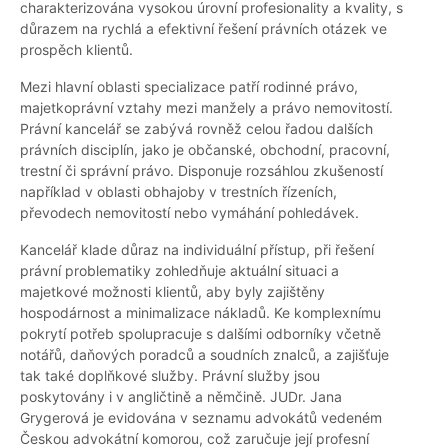
charakterizována vysokou úrovní profesionality a kvality, s
důrazem na rychlá a efektivní řešení právních otázek ve
prospěch klientů.
Mezi hlavní oblasti specializace patří rodinné právo,
majetkoprávní vztahy mezi manžely a právo nemovitostí.
Právní kancelář se zabývá rovněž celou řadou dalších
právních disciplín, jako je občanské, obchodní, pracovní,
trestní či správní právo. Disponuje rozsáhlou zkušeností
například v oblasti obhajoby v trestních řízeních,
převodech nemovitostí nebo vymáhání pohledávek.
Kancelář klade důraz na individuální přístup, při řešení
právní problematiky zohledňuje aktuální situaci a
majetkové možnosti klientů, aby byly zajištěny
hospodárnost a minimalizace nákladů. Ke komplexnímu
pokrytí potřeb spolupracuje s dalšími odborníky včetně
notářů, daňových poradců a soudních znalců, a zajišťuje
tak také doplňkové služby. Právní služby jsou
poskytovány i v angličtině a němčině. JUDr. Jana
Grygerová je evidována v seznamu advokátů vedeném
Českou advokátní komorou, což zaručuje její profesní