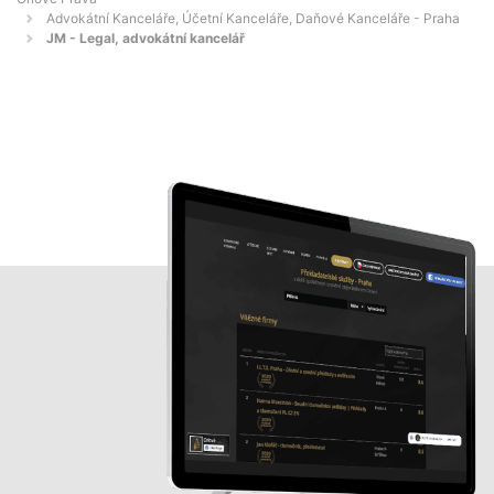
Advokátní Kanceláře, Účetní Kanceláře, Daňové Kanceláře - Praha
JM - Legal, advokátní kancelář