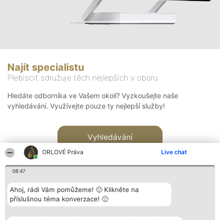
Najít specialistu
Plebiscit sdružuje těch nejlepších v oboru
Hledáte odborníka ve Vašem okolí? Vyzkoušejte naše
vyhledávání. Využívejte pouze ty nejlepší služby!
Vyhledávání
ORLOVÉ Práva
Live chat
08:47
Ahoj, rádi Vám pomůžeme! 🙂 Klikněte na
příslušnou téma konverzace! 🙂
Organizátor hlasování
Plebiscyt
Kontakt
Bright Side Solutions sp. z o.
Vítězové
Kontakt