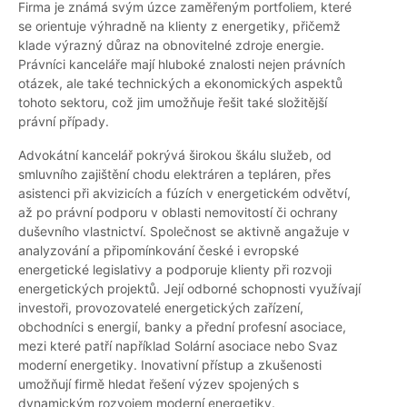
Firma je známá svým úzce zaměřeným portfoliem, které
se orientuje výhradně na klienty z energetiky, přičemž
klade výrazný důraz na obnovitelné zdroje energie.
Právníci kanceláře mají hluboké znalosti nejen právních
otázek, ale také technických a ekonomických aspektů
tohoto sektoru, což jim umožňuje řešit také složitější
právní případy.
Advokátní kancelář pokrývá širokou škálu služeb, od
smluvního zajištění chodu elektráren a tepláren, přes
asistenci při akvizicích a fúzích v energetickém odvětví,
až po právní podporu v oblasti nemovitostí či ochrany
duševního vlastnictví. Společnost se aktivně angažuje v
analyzování a připomínkování české i evropské
energetické legislativy a podporuje klienty při rozvoji
energetických projektů. Její odborné schopnosti využívají
investoři, provozovatelé energetických zařízení,
obchodníci s energií, banky a přední profesní asociace,
mezi které patří například Solární asociace nebo Svaz
moderní energetiky. Inovativní přístup a zkušenosti
umožňují firmě hledat řešení výzev spojených s
dynamickým rozvojem moderní energetiky.