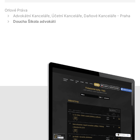
Orlové Práva
Advokátní Kanceláře, Účetní Kanceláře, Daňové Kanceláře - Praha
Doucha Šikola advokáti