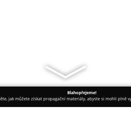
Blahopřejeme!
těte, jak můžete získat propagační materiály, abyste si mohli plně 
láře, Daňové Kanceláře - Praha
Atreum advokátní kancelář