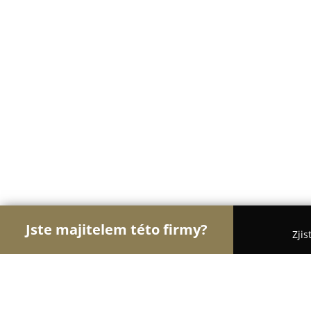
Jste majitelem této firmy?
Zjis
Orlové Práva
Advokátní Kanceláře, Účetní Kance