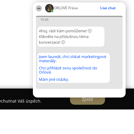
ORLOVÉ Práva
Live chat
15:30
Ahoj, rádi Vám pomůžeme! 🙂
Klikněte na příslušnou téma
konverzace! 🙂
Jsem laureát, chci získat marketingové
materiály.
Chci přihlásit svou společnost do
Orlové.
Mám jiné otázky.
Zjistit
vychutnat Váš úspěch.