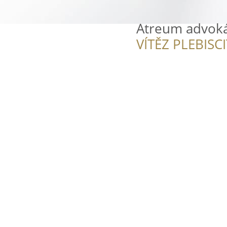
Atreum advoká
VÍTĚZ PLEBISC